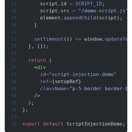
      script.id 
=
 SCRIPT_ID
;
      script.src 
=
 "/demo-script.js"
;
      element.
appendChild
(script);
    }
    setTimeout
(() 
=>
 window.
updateTex
  }, []);
  return
 (
    <
div
      id
=
"script-injection-demo"
      ref
=
{setupRef}
      className
=
"p-5 border border-bl
    />
  );
};
export
 default
 ScriptInjectionDemo;