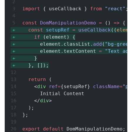
import
 { useCallback } 
from
 "react"
;
const
 DomManipulationDemo
 =
 () 
=>
 {
  const
 setupRef
 =
 useCallback
((
eleme
    if
 (element) {
      element.classList.
add
(
"bg-green
      element.textContent 
=
 "Text add
    }
  }, []);
  return
 (
    <
div
 ref
=
{setupRef} 
className
=
"p-
      Initial Content
    </
div
>
  );
};
export
 default
 DomManipulationDemo;