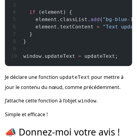
  if
 (element) {
    element.classList.
add
(
"bg-blue-10
    element.textContent 
=
 "Text updat
  }
}
window.updateText 
=
 updateText;
Je déclare une fonction
pour mettre à
updateText
jour le contenu du nœud, comme précédemment.
J’attache cette fonction à l’objet
.
window
Simple et efficace !
📣 Donnez-moi votre avis !