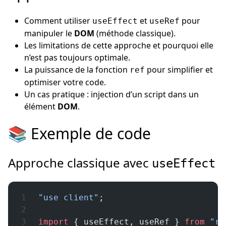
Comment utiliser
et
pour
useEffect
useRef
manipuler le
DOM
(méthode classique).
Les limitations de cette approche et pourquoi elle
n’est pas toujours optimale.
La puissance de la fonction
pour simplifier et
ref
optimiser votre code.
Un cas pratique : injection d’un script dans un
élément
DOM
.
📚 Exemple de code
Approche classique avec
useEffect
"use client"
;
import
 { useEffect, useRef } 
from
 "re