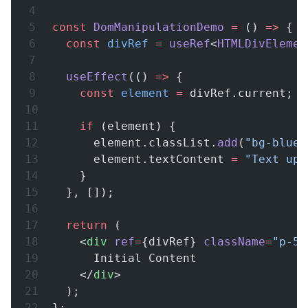
const
 DomManipulationDemo
 =
 () 
=>
 {
  const
 divRef
 =
 useRef
<
HTMLDivElemen
  useEffect
(() 
=>
 {
    const
 element
 =
 divRef.current;
    if
 (element) {
      element.classList.
add
(
"bg-blue-
      element.textContent 
=
 "Text upd
    }
  }, []);
  return
 (
    <
div
 ref
=
{divRef} 
className
=
"p-5 
      Initial Content
    </
div
>
  );
};