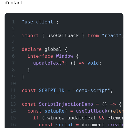
d’enfant :
"use client"
;
import
 { useCallback } 
from
 "react"
;
declare
 global {
  interface
 Window
 {
    updateText
?:
 () 
=>
 void
;
  }
}
const
 SCRIPT_ID
 =
 "demo-script"
;
const
 ScriptInjectionDemo
 =
 () 
=>
 {
  const
 setupRef
 =
 useCallback
((
eleme
    if
 (
!
window.updateText 
&&
 element
      const
 script
 =
 document.
createE